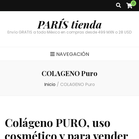
0
PARÍS tienda
Envío GRATIS a todo México en compras desde 499 MXN o 28 USD
NAVEGACIÓN
COLAGENO Puro
Inicio
/
COLAGENO Puro
Colágeno PURO, uso
cosmético y para vender