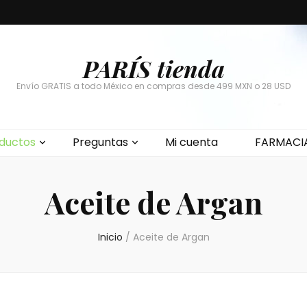
PARÍS tienda
Envío GRATIS a todo México en compras desde 499 MXN o 28 USD
ductos
Preguntas
Mi cuenta
FARMACI
Aceite de Argan
Inicio
/
Aceite de Argan