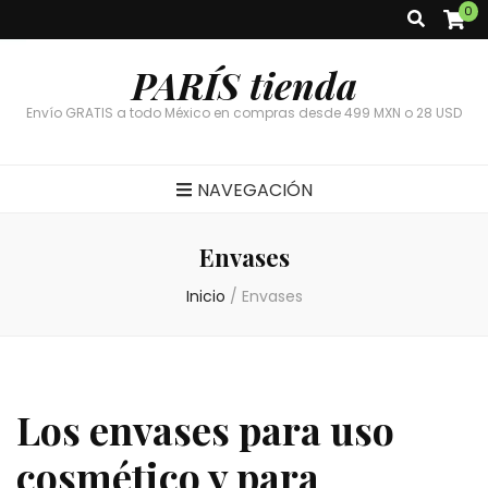
0
PARÍS tienda
Envío GRATIS a todo México en compras desde 499 MXN o 28 USD
NAVEGACIÓN
Envases
Inicio
/
Envases
Los envases para uso
cosmético y para