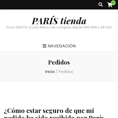
0
PARÍS tienda
Envío GRATIS a todo México en compras desde 499 MXN o 28 USD
NAVEGACIÓN
Pedidos
Inicio
/
Pedidos
¿Cómo estar seguro de que mi
pedido ha sido recibido por París