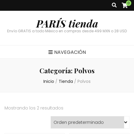
0
PARÍS tienda
Envío GRATIS a todo México en compras desde 499 MXN o 28 USD
NAVEGACIÓN
Categoría:
Polvos
Inicio
/
Tienda
/
Polvos
Mostrando los 2 resultados