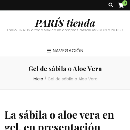
0
PARÍS tienda
Envío GRATIS a todo México en compras desde 499 MXN o 28 USD
NAVEGACIÓN
Gel de sábila o Aloe Vera
Inicio
/
Gel de sábila o Aloe Vera
La sábila o aloe vera en
gel, en presentación