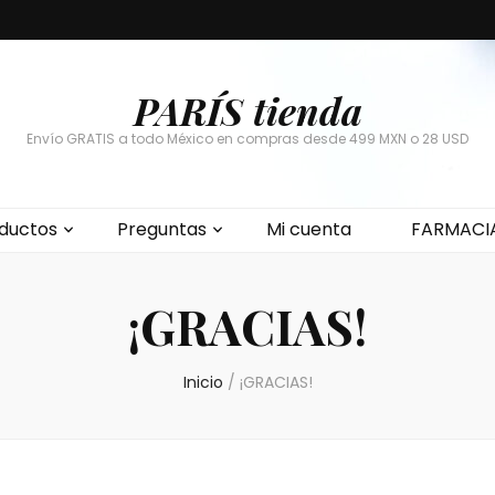
PARÍS tienda
Envío GRATIS a todo México en compras desde 499 MXN o 28 USD
ductos
Preguntas
Mi cuenta
FARMACI
¡GRACIAS!
Inicio
/
¡GRACIAS!