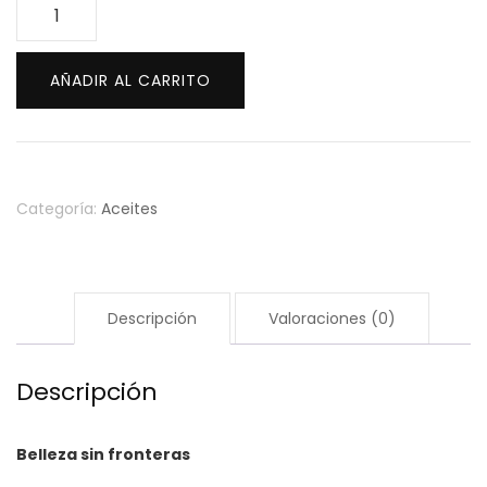
Aceite
de
coco
AÑADIR AL CARRITO
125
ml
-
Brillo
y
Categoría:
Aceites
suavidad
para
tu
piel
Descripción
Valoraciones (0)
y
cabello
Descripción
cantidad
Belleza sin fronteras