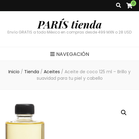
0
PARÍS tienda
Envío GRATIS a todo México en compras desde 499 MXN o 28 USD
NAVEGACIÓN
Inicio
/
Tienda
/
Aceites
/
Aceite de coco 125 ml – Brillo y
suavidad para tu piel y cabello