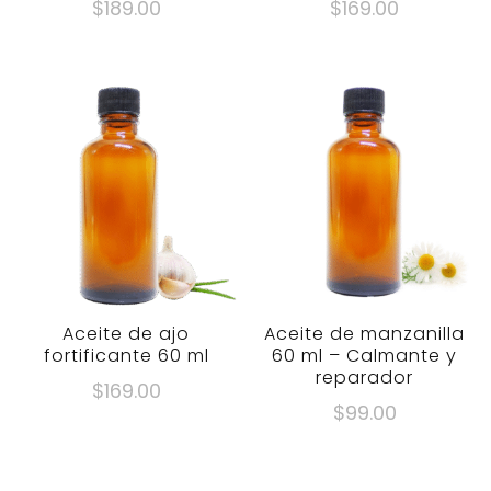
$
189.00
$
169.00
Aceite de ajo
Aceite de manzanilla
fortificante 60 ml
60 ml – Calmante y
reparador
$
169.00
$
99.00