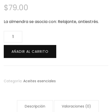
$
79.00
La almendra se asocia con: Relajante, antiestrés.
Aceite
esencial
de
AÑADIR AL CARRITO
almendras
60
ml
cantidad
Categoría:
Aceites esenciales
Descripción
Valoraciones (0)