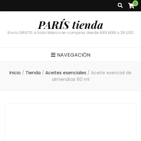
0
PARÍS tienda
Envío GRATIS a todo México en compras desde 499 MXN o 28 USD
NAVEGACIÓN
Inicio
/
Tienda
/
Aceites esenciales
/
Aceite esencial de
almendras 60 ml