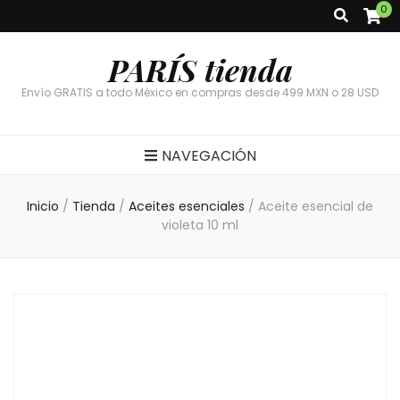
0
PARÍS tienda
Envío GRATIS a todo México en compras desde 499 MXN o 28 USD
NAVEGACIÓN
Inicio
/
Tienda
/
Aceites esenciales
/
Aceite esencial de
violeta 10 ml