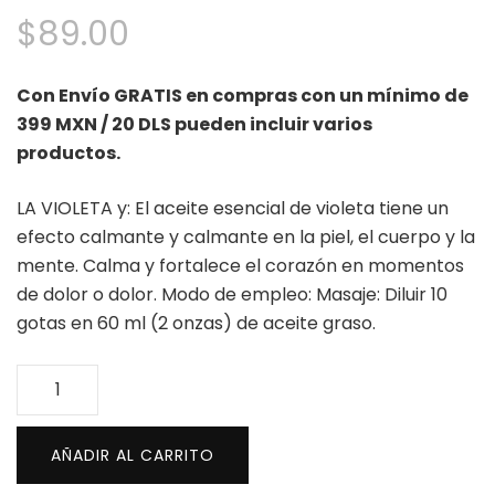
$
89.00
Con Envío GRATIS en compras con un mínimo de
399 MXN / 20 DLS pueden incluir varios
productos.
LA VIOLETA y: El aceite esencial de violeta tiene un
efecto calmante y calmante en la piel, el cuerpo y la
mente. Calma y fortalece el corazón en momentos
de dolor o dolor. Modo de empleo: Masaje: Diluir 10
gotas en 60 ml (2 onzas) de aceite graso.
Aceite
esencial
de
AÑADIR AL CARRITO
violeta
10