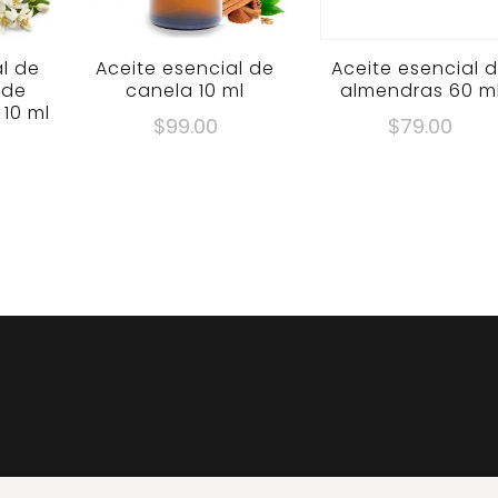
al de
Aceite esencial de
Aceite esencial 
 de
canela 10 ml
almendras 60 m
 10 ml
$
99.00
$
79.00