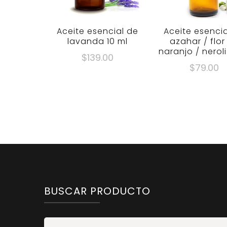
Aceite esencial de
Aceite esenci
lavanda 10 ml
azahar / flor
naranjo / neroli
$
139.00
$
79.00
BUSCAR PRODUCTO