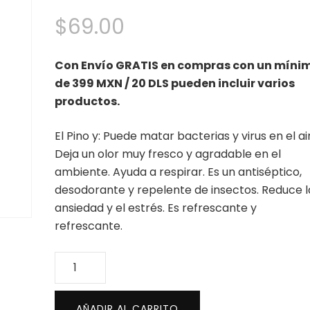
$
69.00
Con Envío GRATIS en compras con un míni
de 399 MXN / 20 DLS pueden incluir varios
productos.
El Pino y: Puede matar bacterias y virus en el ai
Deja un olor muy fresco y agradable en el
ambiente. Ayuda a respirar. Es un antiséptico,
desodorante y repelente de insectos. Reduce l
ansiedad y el estrés. Es refrescante y
refrescante.
Aceite
esencial
de
AÑADIR AL CARRITO