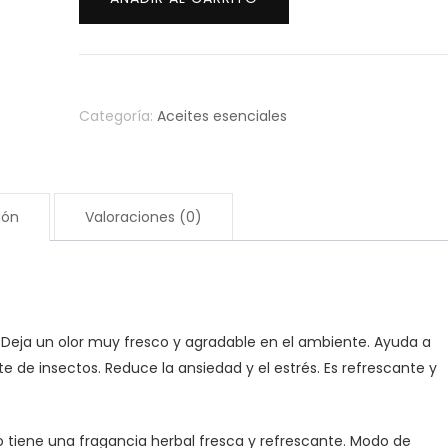
pino
10
ml
cantidad
Categoría:
Aceites esenciales
ión
Valoraciones (0)
re. Deja un olor muy fresco y agradable en el ambiente. Ayuda a
te de insectos. Reduce la ansiedad y el estrés. Es refrescante y
o tiene una fragancia herbal fresca y refrescante. Modo de