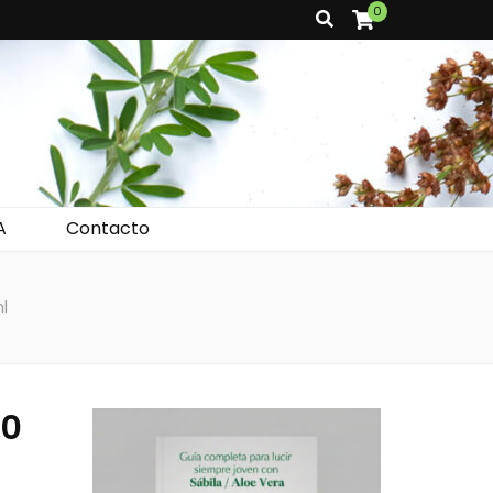
0
A
Contacto
l
10