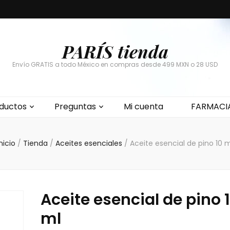
PARÍS tienda
Envío GRATIS a todo México en compras desde 499 MXN o 28 USD
ductos
Preguntas
Mi cuenta
FARMACI
nicio
/
Tienda
/
Aceites esenciales
/
Aceite esencial de pino 10 m
Aceite esencial de pino 
ml