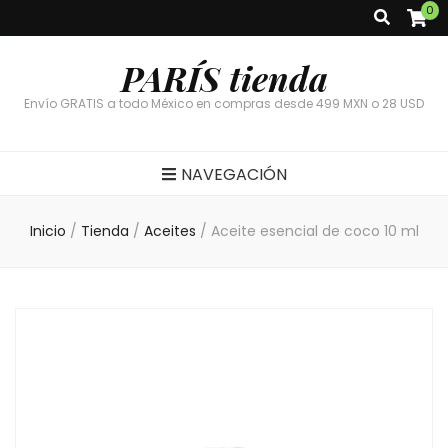
0
PARÍS tienda
Envío GRATIS a todo México en compras desde 499 MXN o 28 USD
NAVEGACIÓN
Inicio
/
Tienda
/
Aceites
/
Aceite esencial de coco 10 ml