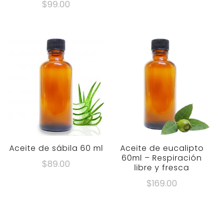
$
99.00
Aceite de sábila 60 ml
Aceite de eucalipto
60ml – Respiración
$
89.00
libre y fresca
$
169.00