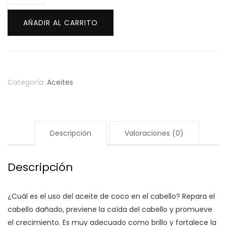
esencial
de
AÑADIR AL CARRITO
coco
10
ml
cantidad
Categoría:
Aceites
Descripción
Valoraciones (0)
Descripción
¿Cuál es el uso del aceite de coco en el cabello? Repara el
cabello dañado, previene la caída del cabello y promueve
el crecimiento. Es muy adecuado como brillo y fortalece la