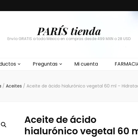
PARÍS tienda
Envío GRATIS a todo México en compras desde 499 MXN o 28 USD
ductos
Preguntas
Mi cuenta
FARMACI
a
/
Aceites
/
Aceite de ácido hialurónico vegetal 60 ml – Hidrat
Aceite de ácido
hialurónico vegetal 60 