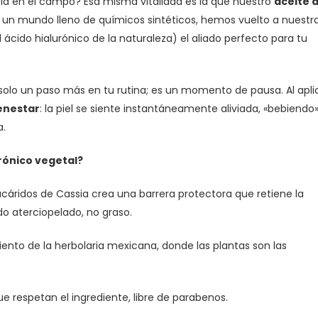
via en el campo? Esa misma vitalidad es la que nuestro
aceite
 un mundo lleno de químicos sintéticos, hemos vuelto a nuestr
 ácido hialurónico de la naturaleza) el aliado perfecto para tu
solo un paso más en tu rutina; es un momento de pausa. Al apli
enestar
: la piel se siente instantáneamente aliviada, «bebiendo»
a.
urónico vegetal?
acáridos de Cassia crea una barrera protectora que retiene la
 aterciopelado, no graso.
ento de la herbolaria mexicana, donde las plantas son las
 respetan el ingrediente, libre de parabenos.