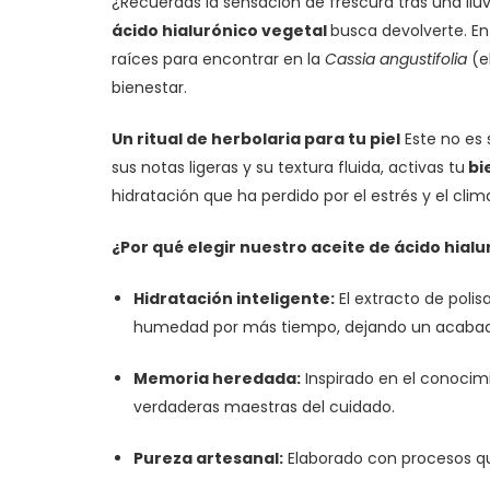
¿Recuerdas la sensación de frescura tras una llu
ácido hialurónico vegetal
busca devolverte. En
raíces para encontrar en la
Cassia angustifolia
(el
bienestar.
Un ritual de herbolaria para tu piel
Este no es 
sus notas ligeras y su textura fluida, activas tu
bi
hidratación que ha perdido por el estrés y el clim
¿Por qué elegir nuestro aceite de ácido hial
Hidratación inteligente:
El extracto de polis
humedad por más tiempo, dejando un acabado
Memoria heredada:
Inspirado en el conocimi
verdaderas maestras del cuidado.
Pureza artesanal:
Elaborado con procesos que