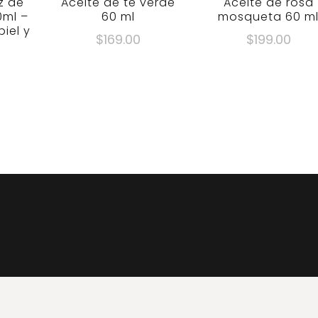
z de
Aceite de té verde
Aceite de rosa
ml –
60 ml
mosqueta 60 m
piel y
$
169.00
$
199.00