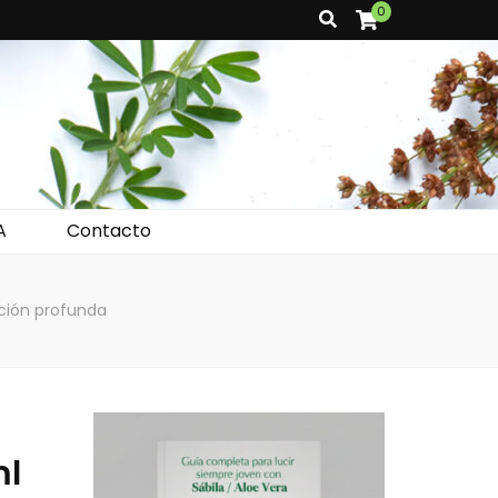
0
A
Contacto
ación profunda
ml